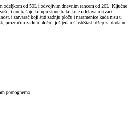
avnim odeljkom od 50L i odvojivim dnevnim rancem od 20L. Ključne
soše, i unutrašnje kompresione trake koje održavaju stvari
t, i zatvarač koji štiti zadnju ploču i naramenice kada nisu u
ok, prozračnu zadnju ploču i još jedan CashStash džep za dodatnu
a Vam pomognemo