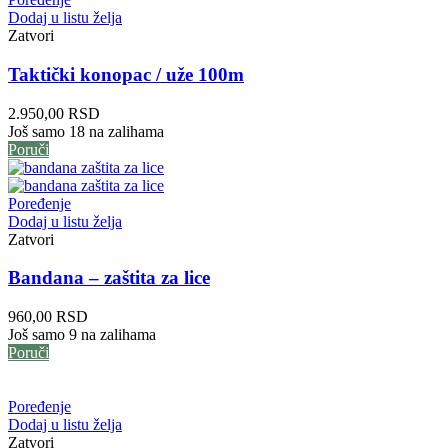
Dodaj u listu želja
Zatvori
Taktički konopac / uže 100m
2.950,00
RSD
Još samo 18 na zalihama
Poruči
Poređenje
Dodaj u listu želja
Zatvori
Bandana – zaštita za lice
960,00
RSD
Još samo 9 na zalihama
Poruči
Poređenje
Dodaj u listu želja
Zatvori