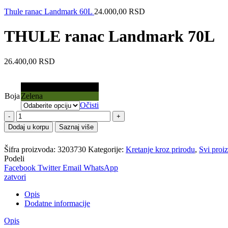
Thule ranac Landmark 60L
24.000,00
RSD
THULE ranac Landmark 70L
26.400,00
RSD
Crna
Boja
Zelena
Očisti
Količina
Dodaj u korpu
Saznaj više
Šifra proizvoda:
3203730
Kategorije:
Kretanje kroz prirodu
,
Svi proi
Podeli
Facebook
Twitter
Email
WhatsApp
zatvori
Opis
Dodatne informacije
Opis