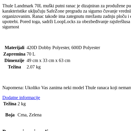
Thule Landmark 70L muški putni ranac je dizajniran za produžene put
karakteristike uključuju SafeZone pregradu za sigurno čuvanje vrednih
organizovanim. Ranac takođe ima zategnutu mrežastu zadnju ploču i er
upotrebi. Pored toga, sadrži LoopLocks za obezbeđivanje rajsferšlus
sigurnost​
Materijali
420D Dobby Polyester, 600D Polyester
Zapremina
70 L
Dimenzije
49 cm x 33 cm x 63 cm
Težina
2.07 kg
Napomena: Ukoliko Vas zanima neki model Thule ranaca koji nemam
Dodatne informacije
Težina
2 kg
Boja
Crna, Zelena