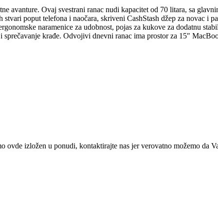
ne avanture. Ovaj svestrani ranac nudi kapacitet od 70 litara, sa gl
 stvari poput telefona i naočara, skriveni CashStash džep za novac i pa
gonomske naramenice za udobnost, pojas za kukove za dodatnu stabilnos
a i sprečavanje krađe. Odvojivi dnevni ranac ima prostor za 15″ MacBo
o ovde izložen u ponudi, kontaktirajte nas jer verovatno možemo d