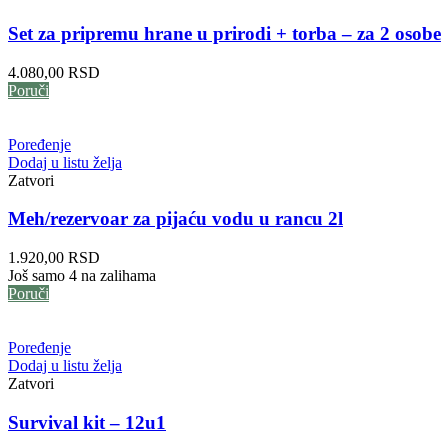
Set za pripremu hrane u prirodi + torba – za 2 osobe
4.080,00
RSD
Poruči
Poređenje
Dodaj u listu želja
Zatvori
Meh/rezervoar za pijaću vodu u rancu 2l
1.920,00
RSD
Još samo 4 na zalihama
Poruči
Poređenje
Dodaj u listu želja
Zatvori
Survival kit – 12u1