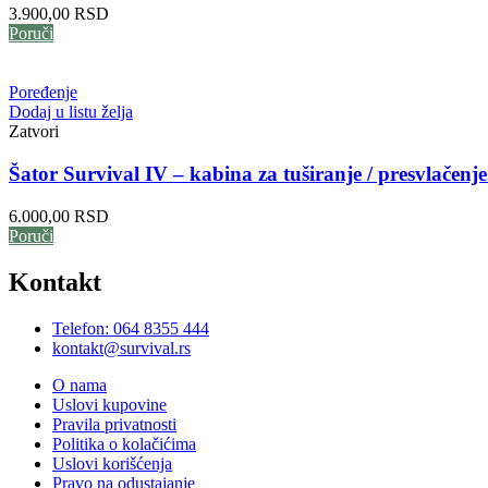
3.900,00
RSD
Poruči
Poređenje
Dodaj u listu želja
Zatvori
Šator Survival IV – kabina za tuširanje / presvlačenje 
6.000,00
RSD
Poruči
Kontakt
Telefon: 064 8355 444
kontakt@survival.rs
O nama
Uslovi kupovine
Pravila privatnosti
Politika o kolačićima
Uslovi korišćenja
Pravo na odustajanje