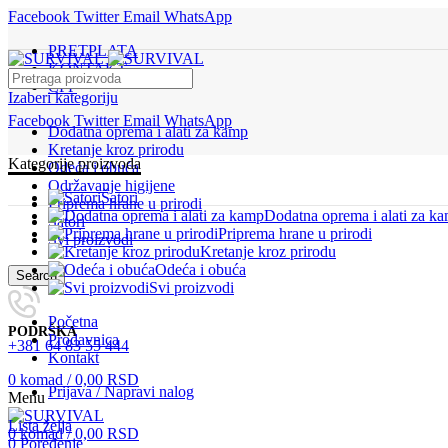
Facebook
Twitter
Email
WhatsApp
PRETPLATA
KONTAKT
ČPP
Izaberi kategoriju
Facebook
Twitter
Email
WhatsApp
Dodatna oprema i alati za kamp
Kretanje kroz prirodu
Kategorije proizvoda
Odeća i obuća
Održavanje higijene
Šatori
Priprema hrane u prirodi
Dodatna oprema i alati za k
Šatori
Priprema hrane u prirodi
Svi proizvodi
Kretanje kroz prirodu
Odeća i obuća
Search
Svi proizvodi
Početna
PODRŠKA
Prodavnica
+381 64 83 55 444
Kontakt
0
komad
/
0,00
RSD
Prijava / Napravi nalog
Menu
Lista želja
0
komad
/
0,00
RSD
0
Poređenje