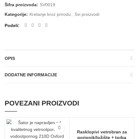
Šifra proizvoda:
SV0019
Kategorije:
Kretanje kroz prirodu
,
Svi proizvodi
Podeli
OPIS
DODATNE INFORMACIJE
POVEZANI PROIZVODI
Rasklopivi vetrobran za
gorionik/ložište + torba