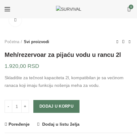
0
Klikni za uvećanje
Početna
Svi proizvodi
Meh/rezervoar za pijaću vodu u rancu 2l
1.920,00
RSD
Skladište za tečnost kapaciteta 2l, kompatibilan je sa većinom
ranaca koji imaju funkciju nošenja meha za vodu.
DODAJ U KORPU
Poređenje
Dodaj u listu želja