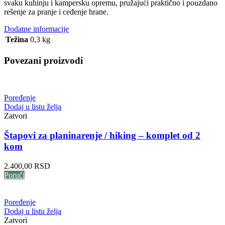
svaku kuhinju i kampersku opremu, pružajući praktično i pouzdano
rešenje za pranje i ceđenje hrane.
Dodatne informacije
Težina
0,3 kg
Povezani proizvodi
Poređenje
Dodaj u listu želja
Zatvori
Štapovi za planinarenje / hiking – komplet od 2
kom
2.400,00
RSD
Poruči
Poređenje
Dodaj u listu želja
Zatvori