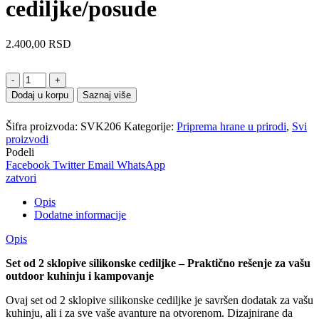
cediljke/posude
2.400,00
RSD
Količina
Dodaj u korpu
Saznaj više
Šifra proizvoda:
SVK206
Kategorije:
Priprema hrane u prirodi
,
Svi
proizvodi
Podeli
Facebook
Twitter
Email
WhatsApp
zatvori
Opis
Dodatne informacije
Opis
Set od 2 sklopive silikonske cediljke – Praktično rešenje za vašu
outdoor kuhinju i kampovanje
Ovaj set od 2 sklopive silikonske cediljke je savršen dodatak za vašu
kuhinju, ali i za sve vaše avanture na otvorenom. Dizajnirane da