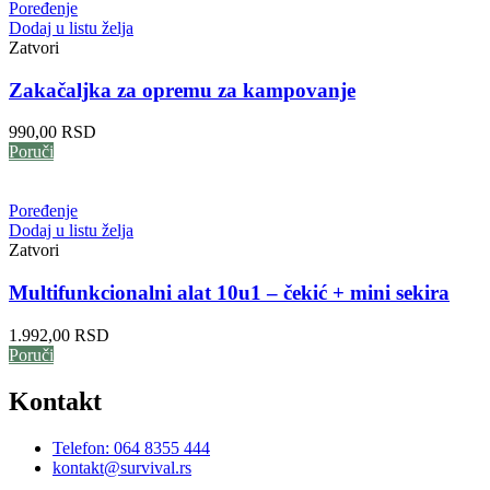
Poređenje
Dodaj u listu želja
Zatvori
Zakačaljka za opremu za kampovanje
990,00
RSD
Poruči
Poređenje
Dodaj u listu želja
Zatvori
Multifunkcionalni alat 10u1 – čekić + mini sekira
1.992,00
RSD
Poruči
Kontakt
Telefon: 064 8355 444
kontakt@survival.rs