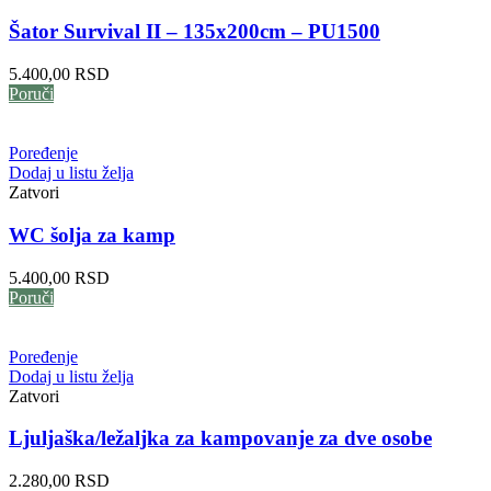
Šator Survival II – 135x200cm – PU1500
5.400,00
RSD
Poruči
Poređenje
Dodaj u listu želja
Zatvori
WC šolja za kamp
5.400,00
RSD
Poruči
Poređenje
Dodaj u listu želja
Zatvori
Ljuljaška/ležaljka za kampovanje za dve osobe
2.280,00
RSD