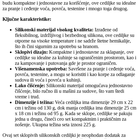
budu kompaktne i jednostavne za korišćenje, ove cediljke su idealne
za pranje i ceđenje voća, povrća, testenine i mnogo toga drugog.
Ključne karakteristike:
Silikonski materijal visokog kvaliteta:
Izrađene od
fleksibilnog, izdržljivog i bezbednog silikona, ove cediljke su
otporne na visoke temperature i ne sadrže štetne hemikalije,
što ih čini sigurnim za upotrebu sa hranom.
Sklopivi dizajn:
Kompaktne i jednostavne za sklapanje, ove
cediljke su idealne za kuhinje sa ograničenim prostorom, kao i
za kampovanje i putovanja gde je prostor ograničen.
Višenamenska upotreba:
Savršene za pranje i ceđenje voća,
povrća, testenine, a mogu se koristiti i kao korpe za odlaganje
sudova ili voća i povrća u kuhinji.
Lako čišćenje:
Silikonski materijal omogućava jednostavno
čišćenje, bilo ručno ili u mašini za sudove, što vam štedi
vreme i trud.
Dimenzije i težina:
Veća cediljka ima dimenzije 29 cm x 22
cm i težinu od 130 g, dok manja cediljka ima dimenzije 25 cm
x 18 cm i težinu od 95 g. Kada se sklope, cediljke se pakuju
jedna u drugu, čineći ceo set kompaktnim i praktičnim za
nošenje. Ukupna težina seta iznosi 225 g.
Ovaj set sklopivih silikonskih cediljki je neophodan dodatak za