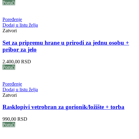
Poruči
Poređenje
Dodaj u listu želja
Zatvori
Set za pripremu hrane u prirodi za jednu osobu +
pribor za jelo
2.400,00
RSD
Poruči
Poređenje
Dodaj u listu želja
Zatvori
Rasklopivi vetrobran za gorionik/ložište + torba
990,00
RSD
Poruči