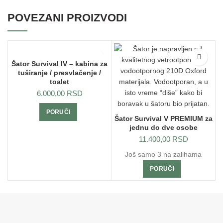
POVEZANI PROIZVODI
Šator Survival IV – kabina za
tuširanje / presvlačenje /
toalet
6.000,00
RSD
PORUČI
Šator Survival V PREMIUM za
jednu do dve osobe
11.400,00
RSD
Još samo 3 na zalihama
PORUČI