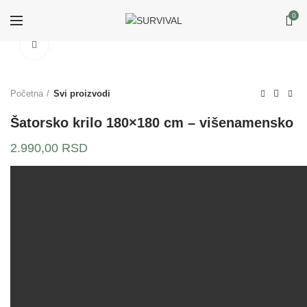
0
Klikni za uvećanje
Početna
Svi proizvodi
Šatorsko krilo 180×180 cm – višenamensko
2.990,00
RSD