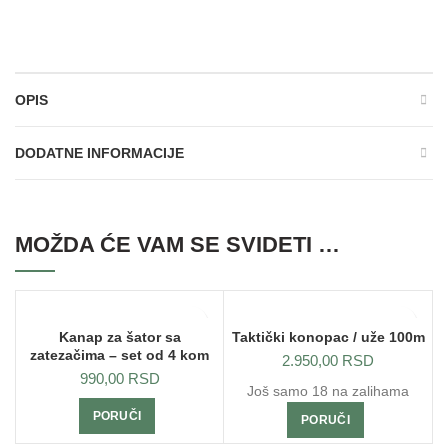
OPIS
DODATNE INFORMACIJE
MOŽDA ĆE VAM SE SVIDETI …
Kanap za šator sa
Taktički konopac / uže 100m
zatezačima – set od 4 kom
2.950,00
RSD
990,00
RSD
Još samo 18 na zalihama
PORUČI
PORUČI