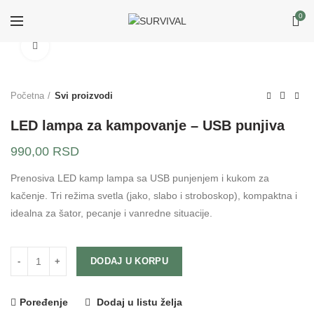
0
Klikni za uvećanje
Početna
Svi proizvodi
LED lampa za kampovanje – USB punjiva
990,00
RSD
Prenosiva LED kamp lampa sa USB punjenjem i kukom za
kačenje. Tri režima svetla (jako, slabo i stroboskop), kompaktna i
idealna za šator, pecanje i vanredne situacije.
DODAJ U KORPU
Poređenje
Dodaj u listu želja