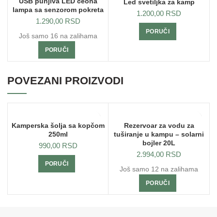
USB punjiva LED čeona
Led svetiljka za kamp
lampa sa senzorom pokreta
1.200,00
RSD
1.290,00
RSD
PORUČI
Još samo 16 na zalihama
PORUČI
POVEZANI PROIZVODI
Kamperska šolja sa kopčom
Rezervoar za vodu za
250ml
tuširanje u kampu – solarni
bojler 20L
990,00
RSD
2.994,00
RSD
PORUČI
Još samo 12 na zalihama
PORUČI