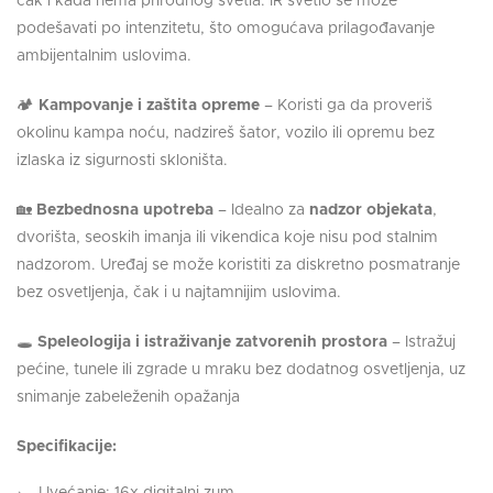
čak i kada nema prirodnog svetla. IR svetlo se može
podešavati po intenzitetu, što omogućava prilagođavanje
ambijentalnim uslovima.
🏕️
Kampovanje i zaštita opreme
– Koristi ga da proveriš
okolinu kampa noću, nadzireš šator, vozilo ili opremu bez
izlaska iz sigurnosti skloništa.
🏡
Bezbednosna upotreba
– Idealno za
nadzor objekata
,
dvorišta, seoskih imanja ili vikendica koje nisu pod stalnim
nadzorom. Uređaj se može koristiti za diskretno posmatranje
bez osvetljenja, čak i u najtamnijim uslovima.
🕳️
Speleologija i istraživanje zatvorenih prostora
– Istražuj
pećine, tunele ili zgrade u mraku bez dodatnog osvetljenja, uz
snimanje zabeleženih opažanja
Specifikacije:
Uvećanje: 16x digitalni zum