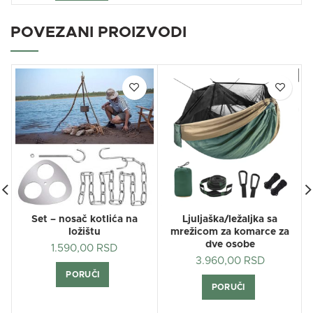
POVEZANI PROIZVODI
Set – nosač kotlića na
Ljuljaška/ležaljka sa
ložištu
mrežicom za komarce za
dve osobe
1.590,00
RSD
3.960,00
RSD
PORUČI
PORUČI