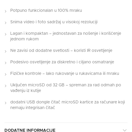
Potpuno funkcionalan u 100% mraku
Snima video i foto sadržaj u visokoj rezoluciji
Lagan i kompaktan – jednostavan za nošenje i korišćenje
jednom rukom
Ne zavisi od dodatne svetlosti – koristi IR osvetljenje
Podesivo osvetljenje za diskretno i ciljano osmatranje
Fizičke kontrole – lako rukovanje u rukavicama ili mraku
Uključen microSD od 32 GB – spreman za rad odmah po
vađenju iz kutije
dodatni USB dongle čitač microSD kartice za računare koji
nemaju integrisan čitač
DODATNE INFORMACIJE