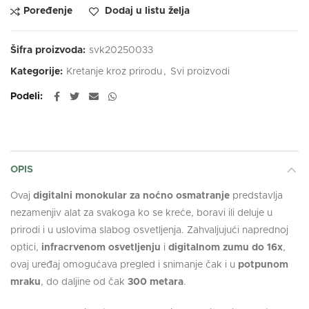
Poređenje
Dodaj u listu želja
Šifra proizvoda:
svk20250033
Kategorije:
Kretanje kroz prirodu
,
Svi proizvodi
Podeli
OPIS
Ovaj
digitalni monokular za noćno osmatranje
predstavlja
nezamenjiv alat za svakoga ko se kreće, boravi ili deluje u
prirodi i u uslovima slabog osvetljenja. Zahvaljujući naprednoj
optici,
infracrvenom osvetljenju
i
digitalnom zumu do 16x
,
ovaj uređaj omogućava pregled i snimanje čak i u
potpunom
mraku
, do daljine od čak
300 metara
.