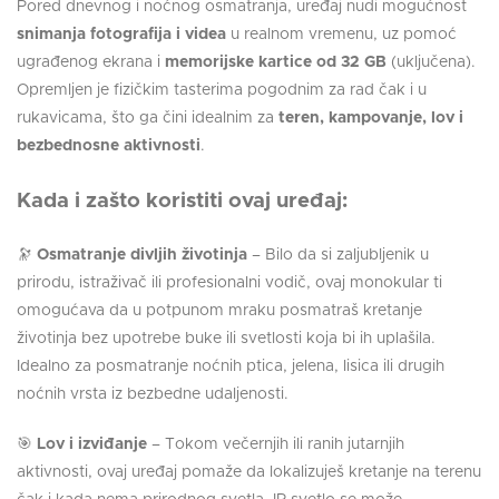
Pored dnevnog i noćnog osmatranja, uređaj nudi mogućnost
snimanja fotografija i videa
u realnom vremenu, uz pomoć
ugrađenog ekrana i
memorijske kartice od 32 GB
(uključena).
Opremljen je fizičkim tasterima pogodnim za rad čak i u
rukavicama, što ga čini idealnim za
teren, kampovanje, lov i
bezbednosne aktivnosti
.
Kada i zašto koristiti ovaj uređaj:
🔭
Osmatranje divljih životinja
– Bilo da si zaljubljenik u
prirodu, istraživač ili profesionalni vodič, ovaj monokular ti
omogućava da u potpunom mraku posmatraš kretanje
životinja bez upotrebe buke ili svetlosti koja bi ih uplašila.
Idealno za posmatranje noćnih ptica, jelena, lisica ili drugih
noćnih vrsta iz bezbedne udaljenosti.
🎯
Lov i izviđanje
– Tokom večernjih ili ranih jutarnjih
aktivnosti, ovaj uređaj pomaže da lokalizuješ kretanje na terenu