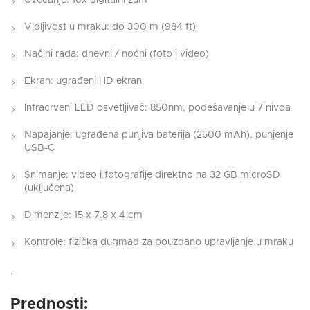
Vidljivost u mraku: do 300 m (984 ft)
Načini rada: dnevni / noćni (foto i video)
Ekran: ugrađeni HD ekran
Infracrveni LED osvetljivač: 850nm, podešavanje u 7 nivoa
Napajanje: ugrađena punjiva baterija (2500 mAh), punjenje
USB-C
Snimanje: video i fotografije direktno na 32 GB microSD
(uključena)
Dimenzije: 15 x 7.8 x 4 cm
Kontrole: fizička dugmad za pouzdano upravljanje u mraku
.
Prednosti: